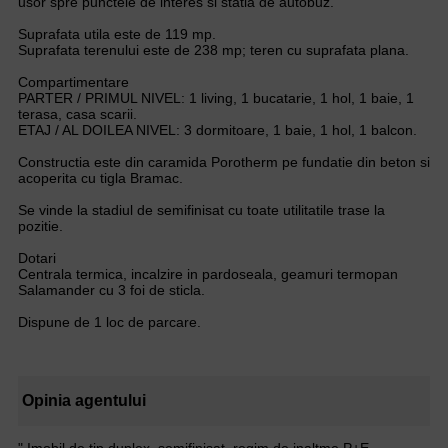
usor spre punctele de interes si statia de autobuz.
Suprafata utila este de 119 mp.
Suprafata terenului este de 238 mp; teren cu suprafata plana.
Compartimentare
PARTER / PRIMUL NIVEL: 1 living, 1 bucatarie, 1 hol, 1 baie, 1
terasa, casa scarii.
ETAJ / AL DOILEA NIVEL: 3 dormitoare, 1 baie, 1 hol, 1 balcon.
Constructia este din caramida Porotherm pe fundatie din beton si
acoperita cu tigla Bramac.
Se vinde la stadiul de semifinisat cu toate utilitatile trase la
pozitie.
Dotari
Centrala termica, incalzire in pardoseala, geamuri termopan
Salamander cu 3 foi de sticla.
Dispune de 1 loc de parcare.
Opinia agentului
" Imobil de tip duplex, semifinisat, regim de inaltme P+E,