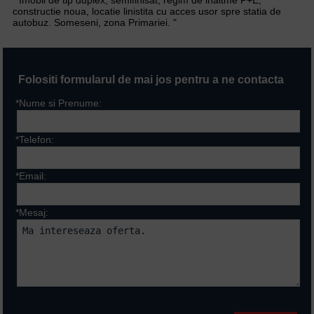
constructie noua, locatie linistita cu acces usor spre statia de
autobuz. Someseni, zona Primariei. "
Folositi formularul de mai jos pentru a ne contacta
*Nume si Prenume:
*Telefon:
*Email:
*Mesaj:
Campurile marcate cu * sunt
obligatorii