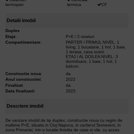
termopan
termica
CF
Detalii imobil
Duplex
Etaje
:
P+E / 2 niveluri
Compartimentare
:
PARTER / PRIMUL NIVEL: 1
living, 1 bucatarie, 1 hol, 1 baie,
1 terasa, casa scarii.
ETAJ / AL DOILEA NIVEL: 3
dormitoare, 1 baie, 1 hol, 1
balcon.
Constructie noua
:
da
Anul constructiei
:
2022
Finalizat
:
da
Data finalizarii
:
2023
Descriere imobil
De vanzare imobil de tip duplex; constructie noua cu regim de
inaltime P+E, situata in Cluj-Napoca, in cartierul Someseni, in
zona Primariei, intr-o locatie linistita de case si vile, cu acces