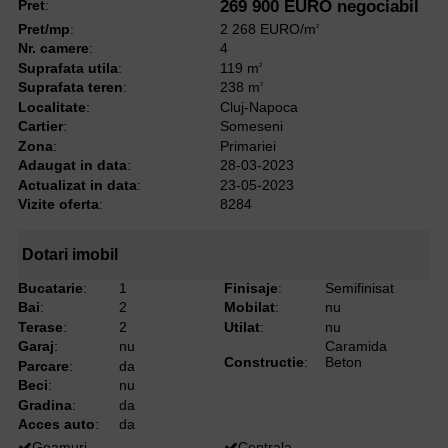
Pret
:
269 900 EURO negociabil
Pret/mp
:
2 268 EURO/m
2
Nr. camere
:
4
Suprafata utila
:
119 m
2
Suprafata teren
:
238 m
2
Localitate
:
Cluj-Napoca
Cartier
:
Someseni
Zona
:
Primariei
Adaugat in data
:
28-03-2023
Actualizat in data
:
23-05-2023
Vizite oferta
:
8284
Dotari imobil
Bucatarie
:
1
Finisaje
:
Semifinisat
Bai
:
2
Mobilat
:
nu
Terase
:
2
Utilat
:
nu
Garaj
:
nu
Caramida
Constructie
:
Beton
Parcare
:
da
Beci
:
nu
Gradina
:
da
Acces auto
:
da
Geamuri
Centrala