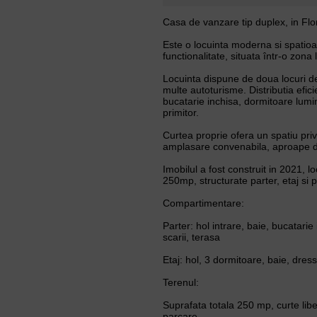
Casa de vanzare tip duplex, in Flo
Este o locuinta moderna si spatioas
functionalitate, situata într-o zona l
Locuinta dispune de doua locuri de
multe autoturisme. Distributia efici
bucatarie inchisa, dormitoare lum
primitor.
Curtea proprie ofera un spatiu priv
amplasare convenabila, aproape de
Imobilul a fost construit in 2021, 
250mp, structurate parter, etaj si 
Compartimentare:
Parter: hol intrare, baie, bucatari
scarii, terasa
Etaj: hol, 3 dormitoare, baie, dres
Terenul:
Suprafata totala 250 mp, curte lib
parcare.