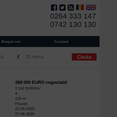
0264 333 147
0742 130 130
Despre noi
Contact
€
269 000 EURO negociabil
2 242 EURO/m
2
4
120 m
2
Floresti
21-05-2025
27-05-2025