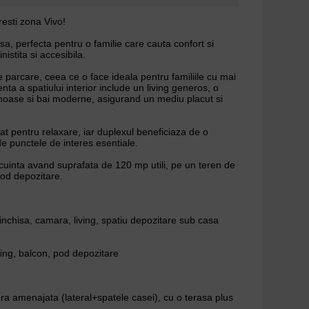
resti zona Vivo!
a, perfecta pentru o familie care cauta confort si
inistita si accesibila.
 parcare, ceea ce o face ideala pentru familiile cu mai
enta a spatiului interior include un living generos, o
inoase si bai moderne, asigurand un mediu placut si
at pentru relaxare, iar duplexul beneficiaza de o
 punctele de interes esentiale.
locuinta avand suprafata de 120 mp utili, pe un teren de
pod depozitare.
e inchisa, camara, living, spatiu depozitare sub casa
sing, balcon, pod depozitare
era amenajata (lateral+spatele casei), cu o terasa plus