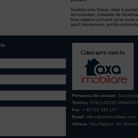
Imobilul este finisat, utilat si pa
termoizolant, instalatie de încalzire
fosa septica (urmand sa se puna can
gard împrejmuire, portita pietonala
cta
Persoana de contact
: Secretaria
Telefon
:
0742/130130 0264/333
Fax
: + 40 264 333 147
Email
: office@axaimobiliare.com
Adresa
: Cluj-Napoca, Str. Memor