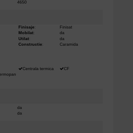
4650
Finisaje
:
Finisat
Mobilat
:
da
Utilat
:
da
Constructie
:
Caramida
Centrala termica
CF
termopan
da
da