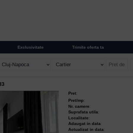
Exclusivitate
Trimite oferta ta
33
Pret
:
Pret/mp
:
Nr. camere
:
Suprafata utila
:
Localitate
:
Adaugat in data
:
Actualizat in data
: