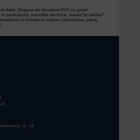
rtial mobilat. Dispune de tâmplarie PVC cu geam
 in pardoseala, instalatie electrica, instala?ie sanitar?,
alizare) si finisate la exterior (decorativa, pavaj,
).
t
147
andumului, nr. 19