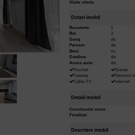
Vizite oferta
:
Dotari imobil
Bucatarie
:
1
Bai
:
2
Garaj
:
da
Parcare
:
da
Beci
:
nu
Gradina
:
da
Acces auto
:
da
Parchet
Gresie
Faianta
Geamuri 
Cablu TV
Internet
Detalii imobil
Constructie noua
:
Finalizat
:
Descriere imobil