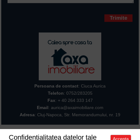
Campurile marcate cu * sunt
obligatorii
Persoana de contact
: Ciuca Aurica
Telefon
:
0752/283205
Fax
: + 40 264 333 147
Email
: aurica@axaimobiliare.com
Adresa
: Cluj-Napoca, Str. Memorandumului, nr. 19
Confidentialitatea datelor tale
Accepta