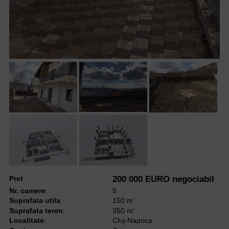
Pret
:
200 000 EURO negociabil
Nr. camere
:
5
Suprafata utila
:
150 m
2
Suprafata teren
:
350 m
2
Localitate
:
Cluj-Napoca