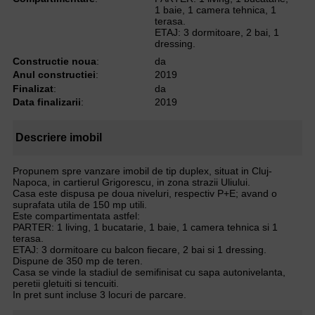
1 baie, 1 camera tehnica, 1
terasa.
ETAJ: 3 dormitoare, 2 bai, 1
dressing.
Constructie noua
:
da
Anul constructiei
:
2019
Finalizat
:
da
Data finalizarii
:
2019
Descriere imobil
Propunem spre vanzare imobil de tip duplex, situat in Cluj-
Napoca, in cartierul Grigorescu, in zona strazii Uliului.
Casa este dispusa pe doua niveluri, respectiv P+E; avand o
suprafata utila de 150 mp utili.
Este compartimentata astfel:
PARTER: 1 living, 1 bucatarie, 1 baie, 1 camera tehnica si 1
terasa.
ETAJ: 3 dormitoare cu balcon fiecare, 2 bai si 1 dressing.
Dispune de 350 mp de teren.
Casa se vinde la stadiul de semifinisat cu sapa autonivelanta,
peretii gletuiti si tencuiti.
In pret sunt incluse 3 locuri de parcare.