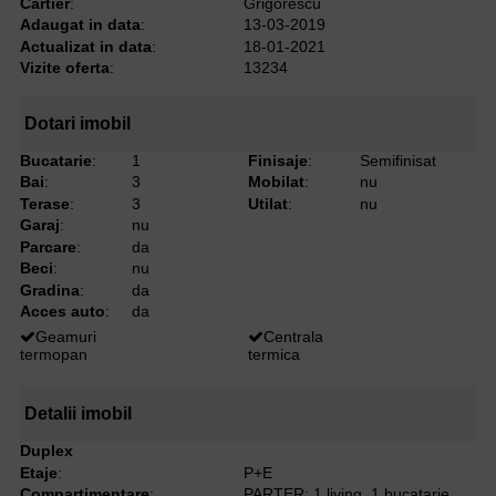
Cartier
:
Grigorescu
Adaugat in data
:
13-03-2019
Actualizat in data
:
18-01-2021
Vizite oferta
:
13234
Dotari imobil
Bucatarie
:
1
Finisaje
:
Semifinisat
Bai
:
3
Mobilat
:
nu
Terase
:
3
Utilat
:
nu
Garaj
:
nu
Parcare
:
da
Beci
:
nu
Gradina
:
da
Acces auto
:
da
Geamuri
Centrala
termopan
termica
Detalii imobil
Duplex
Etaje
:
P+E
Compartimentare
:
PARTER: 1 living, 1 bucatarie,