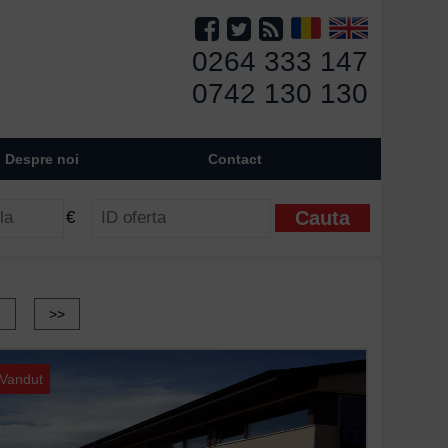
0264 333 147
0742 130 130
Despre noi
Contact
€
6
>>
Vandut