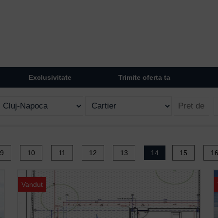
Exclusivitate
Trimite oferta ta
9
10
11
12
13
14
15
1
Vandut