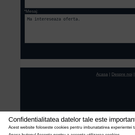
*Mesaj:
Campurile marcate cu 
Acasa
|
Despre noi
Confidentialitatea datelor tale este importan
Acest website foloseste cookies pentru imbunatatirea experientei tale
Apasa butonul Accepta pentru a accepta utilizarea cookies.