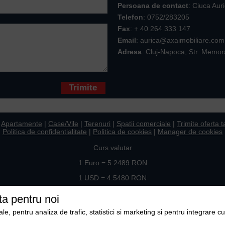
Persoana de contact
: Ciuca Aur
Telefon
:
0752/283205
Fax
: + 40 264 333 147
Email
: aurica@axaimobiliare.com
Adresa
: Cluj-Napoca, Str. Memor
* sunt obligatorii
|
Apartamente
|
Case/Vile
|
Terenuri
|
Spatii comerciale
|
Trimite oferta t
Politica de confidentialitate
|
Politica de cookies
|
Manager de cookies
Curs valutar
1 Euro = 5.2489 RON
1 USD = 4.5480 RON
Ne gasiti si pe
ta pentru noi
, pentru analiza de trafic, statistici si marketing si pentru integrare cu
Copyright © 2009-2026 Axa Imobiliare