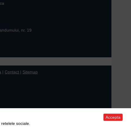
ica
andumului, nr. 19
a
|
Contact
|
Sitemap
Accepta
 retelele sociale.