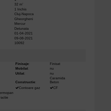
32 m
2
1 Inchis
Cluj-Napoca
Gheorgheni
Mercur
Detunata
01-04-2021
09-08-2021
10092
Finisaje
:
Finisat
Mobilat
:
nu
Utilat
:
nu
Caramida
Constructie
:
Beton
Contoare gaz
CF
termopan
ractie