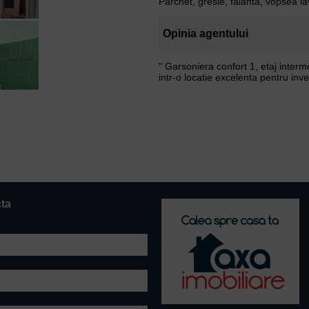
Parchet, gresie, faianta, vopsea la
Opinia agentului
" Garsoniera confort 1, etaj interm
intr-o locatie excelenta pentru inves
cta