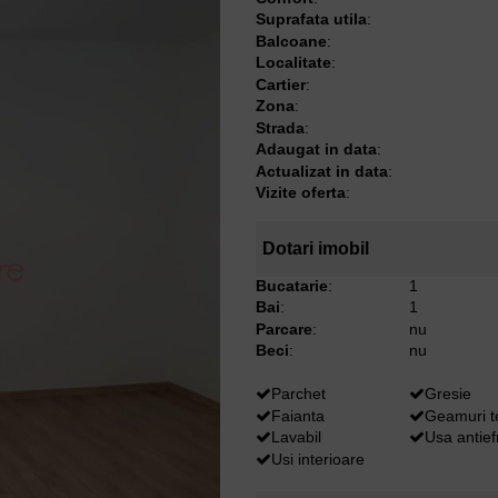
Suprafata utila
:
Balcoane
:
Localitate
:
Cartier
:
Zona
:
Strada
:
Adaugat in data
:
Actualizat in data
:
Vizite oferta
:
Dotari imobil
Bucatarie
:
1
Bai
:
1
Parcare
:
nu
Beci
:
nu
Parchet
Gresie
Faianta
Geamuri 
Lavabil
Usa antief
Usi interioare