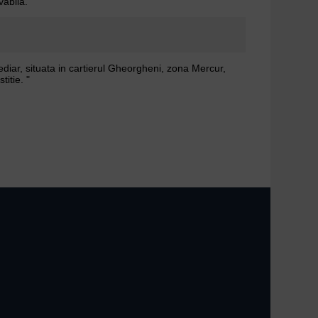
vabila.
ediar, situata in cartierul Gheorgheni, zona Mercur,
titie. "