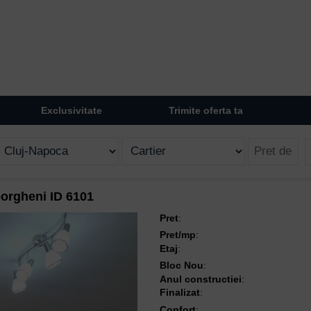
Exclusivitate
Trimite oferta ta
orgheni ID 6101
Pret
:
Pret/mp
:
Etaj
:
Bloc Nou
:
Anul constructiei
:
Finalizat
:
Confort
: