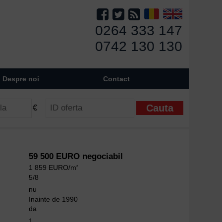
0264 333 147
0742 130 130
Despre noi
Contact
€
59 500 EURO negociabil
1 859 EURO/m
2
5/8
nu
Inainte de 1990
da
1