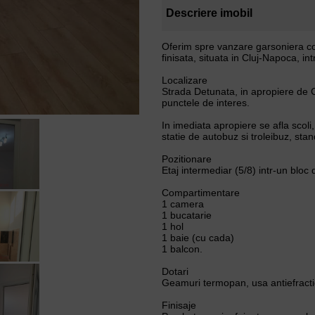
Descriere imobil
Oferim spre vanzare garsoniera co
finisata, situata in Cluj-Napoca, in
Localizare
Strada Detunata, in apropiere de 
punctele de interes.
In imediata apropiere se afla scoli
statie de autobuz si troleibuz, stand
Pozitionare
Etaj intermediar (5/8) intr-un bloc do
Compartimentare
1 camera
1 bucatarie
1 hol
1 baie (cu cada)
1 balcon.
Dotari
Geamuri termopan, usa antiefractie
Finisaje