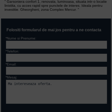
" Garsoniera confort 1, renovata, luminoasa, situata intr-o locatie
linistita, cu acces rapid spre punctele de interes. Ideala pentru
investitie. Gheorgheni, zona Complex Mercur. "
Folositi formularul de mai jos pentru a ne contacta
*Nume si Prenume:
*Telefon:
*Email:
*Mesaj:
Campurile marcate cu * sunt
obligatorii