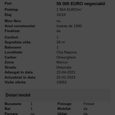
Pret
:
55 000 EURO negociabil
Pret/mp
:
1 964 EURO/m
2
Etaj
:
10/10
Bloc Nou
:
nu
Anul constructiei
:
Inainte de 1990
Finalizat
:
da
Confort
:
1
Suprafata utila
:
28 m
2
Balcoane
:
1
Localitate
:
Cluj-Napoca
Cartier
:
Gheorgheni
Zona
:
Mercur
Strada
:
Detunata
Adaugat in data
:
22-04-2021
Actualizat in data
:
25-01-2023
Vizite oferta
:
10052
Dotari imobil
Bucatarie
:
1
Finisaje
:
Finisat
Bai
:
1
Mobilat
:
da
Parcare
:
nu
Utilat
:
da