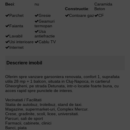
Beci
:
nu
Caramida
Constructie
:
Beton
Parchet
Gresie
Contoare gaz
CF
Geamuri
Faianta
termopan
Usa
Lavabil
antiefractie
Usi interioare
Cablu TV
Internet
Descriere imobil
Oferim spre vanzare garsoniera renovata, confort 1, suprafata
utila 28 mp + 1 balcon, situata in Cluj-Napoca, in cartierul
Gheorgheni, pe strada Detunata, intr-o locatie foarte buna, cu
acces rapid spre punctele de interes.
Vecinatati / Facilitati
Statia de autobuz, troleibuz, stand de taxi.
Magazine, supermarket-uri, Complex Mercur.
Crese, gradinite, scoli, licee, universitati.
Parcuri, sali de sport
Farmacii, cabinete, clinici
Banci, piata