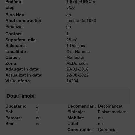
Pret/mp
:
1 678 EURO/m
2
Etaj
:
8/10
Bloc Nou
:
da
Anul constructiei
:
Inainte de 1990
Finalizat
:
da
Confort
:
1
Suprafata utila
:
28 m
2
Balcoane
:
1 Deschis
Localitate
:
Cluj-Napoca
Cartier
:
Manastur
Zona
:
McDonald's
Adaugat in data
:
29-01-2018
Actualizat in data
:
22-08-2022
Vizite oferta
:
14294
Dotari imobil
Bucatarie
:
1
Decomandari
:
Decomandat
Bai
:
1
Finisaje
:
Finisat modern
Parcare
:
nu
Mobilat
:
nu
Beci
:
nu
Utilat
:
nu
Constructie
:
Caramida