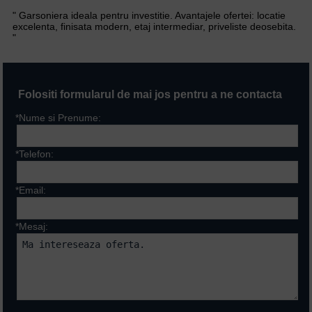
" Garsoniera ideala pentru investitie. Avantajele ofertei: locatie
excelenta, finisata modern, etaj intermediar, priveliste deosebita.
"
Folositi formularul de mai jos pentru a ne contacta
*Nume si Prenume:
*Telefon:
*Email:
*Mesaj:
Campurile marcate cu * sunt