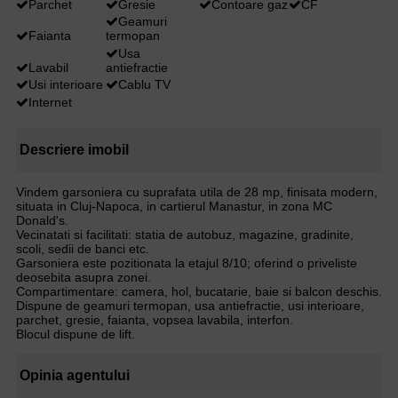
Parchet
Gresie
Contoare gaz
CF
Geamuri
Faianta
termopan
Usa
Lavabil
antiefractie
Usi interioare
Cablu TV
Internet
Descriere imobil
Vindem garsoniera cu suprafata utila de 28 mp, finisata modern,
situata in Cluj-Napoca, in cartierul Manastur, in zona MC
Donald's.
Vecinatati si facilitati: statia de autobuz, magazine, gradinite,
scoli, sedii de banci etc.
Garsoniera este pozitionata la etajul 8/10; oferind o priveliste
deosebita asupra zonei.
Compartimentare: camera, hol, bucatarie, baie si balcon deschis.
Dispune de geamuri termopan, usa antiefractie, usi interioare,
parchet, gresie, faianta, vopsea lavabila, interfon.
Blocul dispune de lift.
Opinia agentului