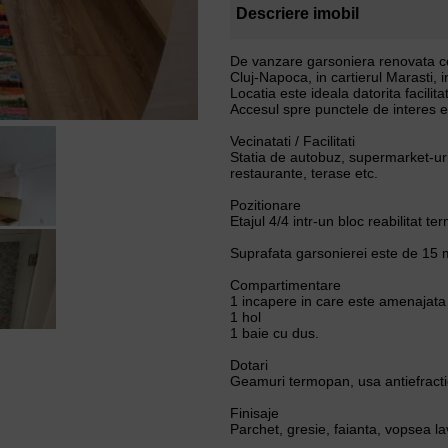
Descriere imobil
De vanzare garsoniera renovata comp
Cluj-Napoca, in cartierul Marasti, 
Locatia este ideala datorita facilita
Accesul spre punctele de interes es
Vecinatati / Facilitati
Statia de autobuz, supermarket-uri, 
restaurante, terase etc.
Pozitionare
Etajul 4/4 intr-un bloc reabilitat ter
Suprafata garsonierei este de 15 
Compartimentare
1 incapere in care este amenajata
1 hol
1 baie cu dus.
Dotari
Geamuri termopan, usa antiefracti
Finisaje
Parchet, gresie, faianta, vopsea la