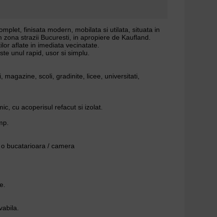
let, finisata modern, mobilata si utilata, situata in
in zona strazii Bucuresti, in apropiere de Kaufland.
tilor aflate in imediata vecinatate.
te unul rapid, usor si simplu.
magazine, scoli, gradinite, licee, universitati,
mic, cu acoperisul refacut si izolat.
mp.
 o bucatarioara / camera
e.
vabila.