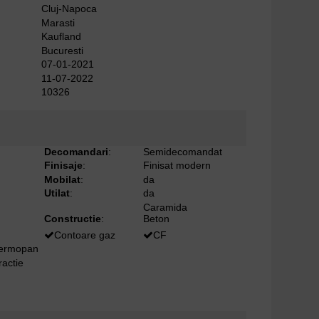
Cluj-Napoca
Marasti
Kaufland
Bucuresti
07-01-2021
11-07-2022
10326
Decomandari
:
Semidecomandat
Finisaje
:
Finisat modern
Mobilat
:
da
Utilat
:
da
Caramida
Constructie
:
Beton
Contoare gaz
CF
termopan
ractie