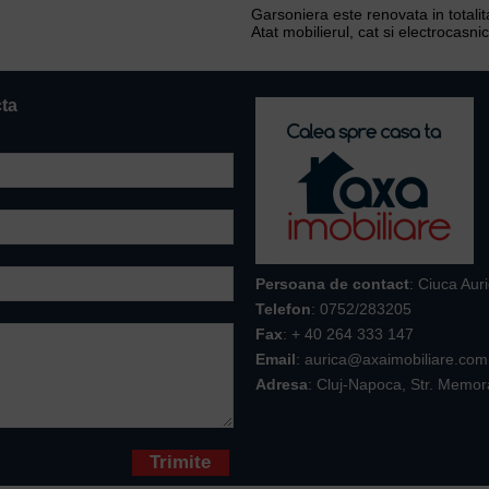
Garsoniera este renovata in totalitat
Atat mobilierul, cat si electrocasni
cta
Persoana de contact
: Ciuca Aur
Telefon
:
0752/283205
Fax
: + 40 264 333 147
Email
: aurica@axaimobiliare.com
Adresa
: Cluj-Napoca, Str. Memor
* sunt obligatorii