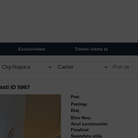
Exclusivitate
Trimite oferta ta
asti ID 5967
Pret
:
Pret/mp
:
Etaj
:
Bloc Nou
:
Anul constructiei
:
Finalizat
:
Suprafata utila
: