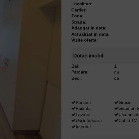
Localitate
:
Cartier
:
Zona
:
Strada
:
Adaugat in data
:
Actualizat in data
:
Vizite oferta
:
Dotari imobil
Bai
:
1
Parcare
:
nu
Beci
:
da
Parchet
Gresie
Faianta
Geamuri 
Lavabil
Usa antief
Usi interioare
Cablu TV
Internet