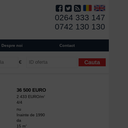
0264 333 147
0742 130 130
Despre noi
Contact
€
36 500 EURO
2 433 EURO/m
2
4/4
nu
Inainte de 1990
da
15 m
2