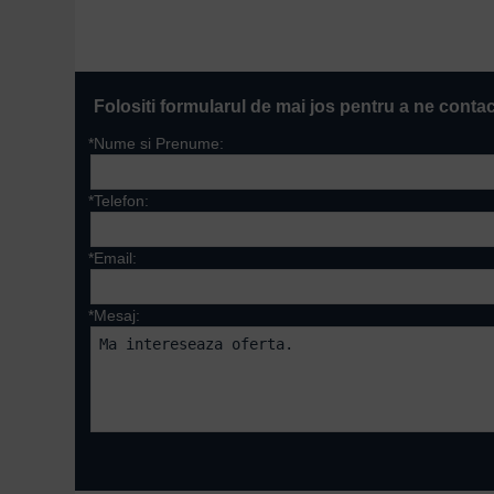
Folositi formularul de mai jos pentru a ne conta
*Nume si Prenume:
*Telefon:
*Email:
*Mesaj:
Campurile marcate cu 