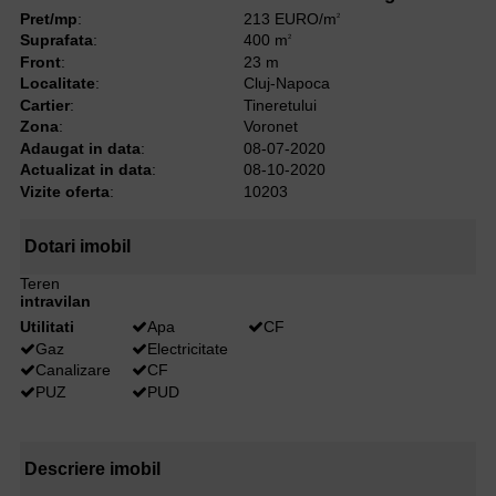
Pret/mp
:
213 EURO/m
2
Suprafata
:
400 m
2
Front
:
23 m
Localitate
:
Cluj-Napoca
Cartier
:
Tineretului
Zona
:
Voronet
Adaugat in data
:
08-07-2020
Actualizat in data
:
08-10-2020
Vizite oferta
:
10203
Dotari imobil
Teren
intravilan
Utilitati
Apa
CF
Gaz
Electricitate
Canalizare
CF
PUZ
PUD
Descriere imobil