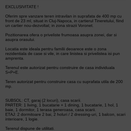
EXCLUSIVITATE !
Oferim spre vanzare teren intravilan in suprafata de 400 mp cu
front de 23 ml, situat in Cluj-Napoca, in cartierul Tineretului, fiind
un cartier nou-dezvoltat; in zona strazii Voronet.
Pozitionarea ofera o priveliste frumoasa asupra zonei, dar si
asupra orasului.
Locatia este ideala pentru familii deoarece este o zona
rezidentiala de case si vile, in care linistea si privelistea isi pun
amprenta.
Terenul este autorizat pentru construire de casa individuala
S+P+E.
Teren autorizat pentru construire casa cu suprafata utila de 200
mp.
SUBSOL: CT, garaj (2 locuri), casa scarii.
PARTER: 1 living, 1 bucatarie + 1 dining, 1 bucatarie, 1 hol, 1
baie, 1 dormitor, 1 terasa generoasa, casa scarii.
ETAJ: 2 dormitoare 2 bai, 2 holuri / 2 dressing-uri, 1 balcon, scari
interioare, 1 logie.
Terenul dispune de utilitati.