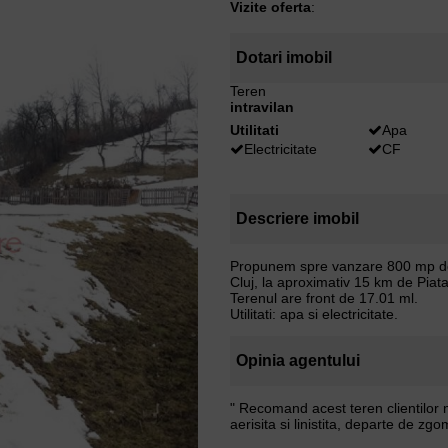
Vizite oferta
:
Dotari imobil
Teren
intravilan
Utilitati
Apa
Electricitate
CF
Descriere imobil
Propunem spre vanzare 800 mp de 
Cluj, la aproximativ 15 km de Piat
Terenul are front de 17.01 ml.
Utilitati: apa si electricitate.
Opinia agentului
" Recomand acest teren clientilor m
aerisita si linistita, departe de zgo