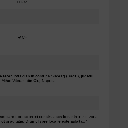
11674
CF
teren intravilan in comuna Suceag (Baciu), judetul
a Mihai Viteazu din Cluj-Napoca.
ei care doresc sa isi construiasca locuinta intr-o zona
mot si agitatie. Drumul spre locatie este asfaltat. "