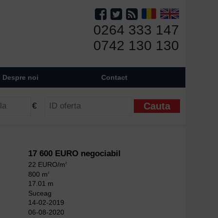
0264 333 147
0742 130 130
Despre noi
Contact
€
17 600 EURO negociabil
22 EURO/m
2
800 m
2
17.01 m
Suceag
14-02-2019
06-08-2020