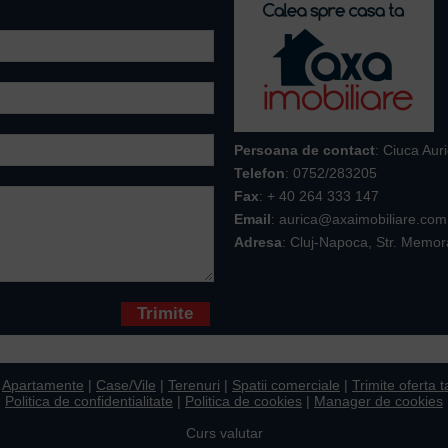
Persoana de contact
: Ciuca Aur
Telefon
:
0752/283205
Fax
: + 40 264 333 147
Email
: aurica@axaimobiliare.com
Adresa
: Cluj-Napoca, Str. Memor
* sunt obligatorii
|
Apartamente
|
Case/Vile
|
Terenuri
|
Spatii comerciale
|
Trimite oferta t
Politica de confidentialitate
|
Politica de cookies
|
Manager de cookies
Curs valutar