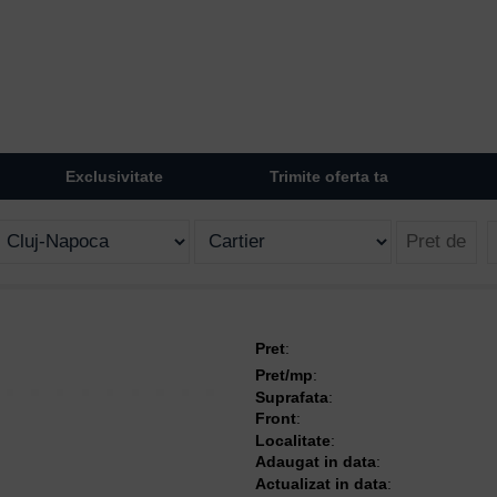
Exclusivitate
Trimite oferta ta
Pret
:
Pret/mp
:
Suprafata
:
Front
:
Localitate
:
Adaugat in data
:
Actualizat in data
: