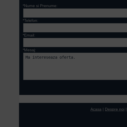
*Nume si Prenume:
*Telefon:
*Email:
*Mesaj:
Campurile marcate cu 
Acasa
|
Despre noi