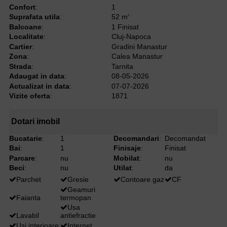
Confort
:
1
Suprafata utila
:
52 m
2
Balcoane
:
1 Finisat
Localitate
:
Cluj-Napoca
Cartier
:
Gradini Manastur
Zona
:
Calea Manastur
Strada
:
Tarnita
Adaugat in data
:
08-05-2026
Actualizat in data
:
07-07-2026
Vizite oferta
:
1871
Dotari imobil
Bucatarie
:
1
Decomandari
:
Decomandat
Bai
:
1
Finisaje
:
Finisat
Parcare
:
nu
Mobilat
:
nu
Beci
:
nu
Utilat
:
da
Parchet
Gresie
Contoare gaz
CF
Geamuri
Faianta
termopan
Usa
Lavabil
antiefractie
Usi interioare
Internet