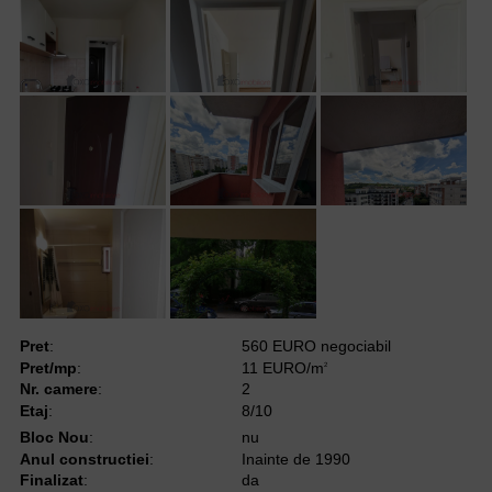
Pret
:
560 EURO negociabil
Pret/mp
:
11 EURO/m
2
Nr. camere
:
2
Etaj
:
8/10
Bloc Nou
:
nu
Anul constructiei
:
Inainte de 1990
Finalizat
:
da