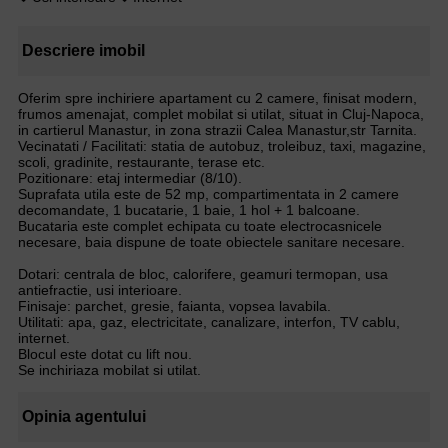
Descriere imobil
Oferim spre inchiriere apartament cu 2 camere, finisat modern,
frumos amenajat, complet mobilat si utilat, situat in Cluj-Napoca,
in cartierul Manastur, in zona strazii Calea Manastur,str Tarnita.
Vecinatati / Facilitati: statia de autobuz, troleibuz, taxi, magazine,
scoli, gradinite, restaurante, terase etc.
Pozitionare: etaj intermediar (8/10).
Suprafata utila este de 52 mp, compartimentata in 2 camere
decomandate, 1 bucatarie, 1 baie, 1 hol + 1 balcoane.
Bucataria este complet echipata cu toate electrocasnicele
necesare, baia dispune de toate obiectele sanitare necesare.
Dotari: centrala de bloc, calorifere, geamuri termopan, usa
antiefractie, usi interioare.
Finisaje: parchet, gresie, faianta, vopsea lavabila.
Utilitati: apa, gaz, electricitate, canalizare, interfon, TV cablu,
internet.
Blocul este dotat cu lift nou.
Se inchiriaza mobilat si utilat.
Opinia agentului