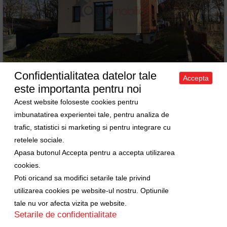
Confidentialitatea datelor tale
Accepta
este importanta pentru noi
Acest website foloseste cookies pentru
Casa 5 camere de vanzare in Cluj-Napoca, cartier
Borhanci
imbunatatirea experientei tale, pentru analiza de
trafic, statistici si marketing si pentru integrare cu
Vanzare Casa • 5 camere • 185m
2
retelele sociale.
Cluj-Napoca • Borhanci
Pret: 299000 EURO
ID: 4636
Apasa butonul Accepta pentru a accepta utilizarea
cookies.
Vandut
Poti oricand sa modifici setarile tale privind
utilizarea cookies pe website-ul nostru. Optiunile
tale nu vor afecta vizita pe website.
Setarile de confidentialitate