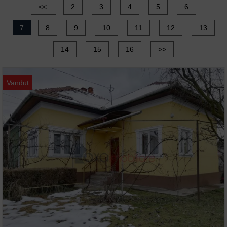
<<
2
3
4
5
6
7
8
9
10
11
12
13
14
15
16
>>
Vandut